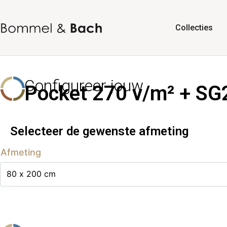
Collecties
Configureer jouw
Pocket 270 v/m² + SG2
Selecteer de gewenste afmeting
Afmeting