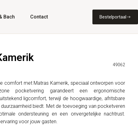
& Bach
Contact
Bestelportaal
Kamerik
49062
me comfort met Matras Kamerik, speciaal ontworpen voor
zone pocketvering garandeert een ergonomische
itstekend ligcomfort, terwijl de hoogwaardige, afritsbare
duurzaamheid biedt. Met de toevoeging van pocketveren
timale ondersteuning en een onvergetelijke nachtrust.
ervaring voor jouw gasten.