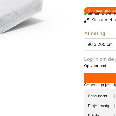
Voorraadproduc
Binnen 2 weke
Kies afmeti
Afmeting
Log in om de 
Op voorraad
Getoonde prijzen zi
Consument
Projectmatig
|
Retailer