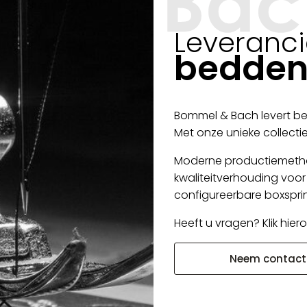
Leveranci
bedden
Bommel & Bach levert be
Met onze unieke collect
Moderne productiemetho
kwaliteitverhouding voo
configureerbare boxspri
Heeft u vragen? Klik hie
Neem contact