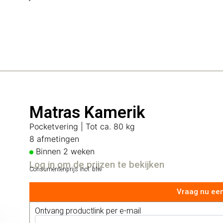
Matras Kamerik
Pocketvering | Tot ca. 80 kg
8 afmetingen
Binnen 2 weken
Log in om de prijzen te bekijken
Consumentenprijs incl. btw
Vraag nu een
Ontvang productlink per e-mail