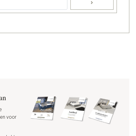
aan
e
den voor