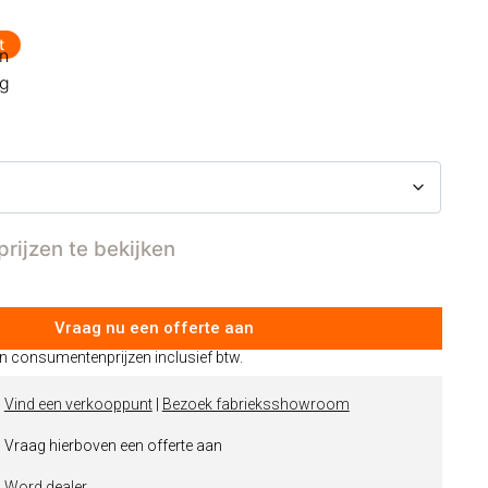
t
n
ng
prijzen te bekijken
Vraag nu een offerte aan
jn consumentenprijzen inclusief btw.
|
Vind een
verkooppunt
|
Bezoek fabrieksshowroom
 Vraag hierboven een offerte aan
|
Word dealer