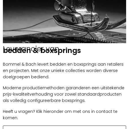
Leverancier van
bedden & boxsprings
Bommel & Bach levert bedden en boxsprings aan retailers
en projecten. Met onze unieke collecties worden diverse
doelgroepen bediend.
Moderne productiemethoden garanderen een uitstekende
prijs-kwaliteitverhouding voor zowel standaardproducten
als volledig configureerbare boxsprings.
Heeft u vragen? Klik hieronder om met ons in contact te
komen.