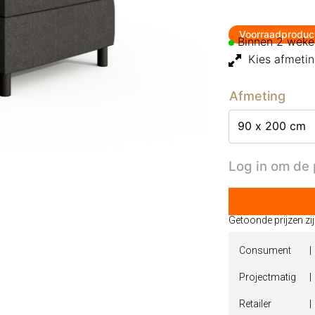
Voorraadproduc
Binnen 2 weke
Kies afmeti
Afmeting
Log in om de 
Getoonde prijzen zi
Consument
Projectmatig
|
Retailer