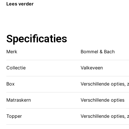
Lees verder
Voeg voor extra comfort een topmatras toe:
Topmatras Aalsmeer: 8 cm hoog, met koudschuim H
Onze matrassen kunnen worden gestoffeerd in dezelfde s
slaapervaring en zijn perfect geschikt voor hotels en re
Specificaties
Merk
Bommel & Bach
Collectie
Valkeveen
Box
Verschillende opties,
Matraskern
Verschillende opties
Topper
Verschillende opties,