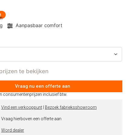
t
n
ng
Aanpasbaar comfort
prijzen te bekijken
Vraag nu een offerte aan
jn consumentenprijzen inclusief btw.
|
Vind een
verkooppunt
|
Bezoek fabrieksshowroom
 Vraag hierboven een offerte aan
|
Word dealer