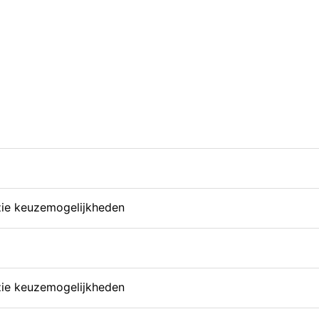
R40 en een afritsbare dubbeldoekhoes.
tof als de box, wat een luxe uitstraling geeft aan uw ho
creatieparken.
 zie keuzemogelijkheden
 zie keuzemogelijkheden