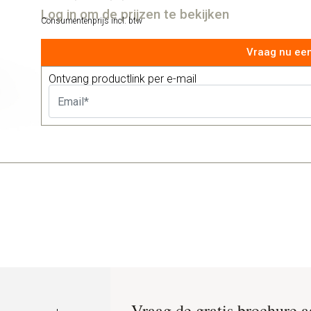
Log in om de prijzen te bekijken
Consumentenprijs incl. btw
Vraag nu een
Ontvang productlink per e-mail
Vraag de gratis brochure 