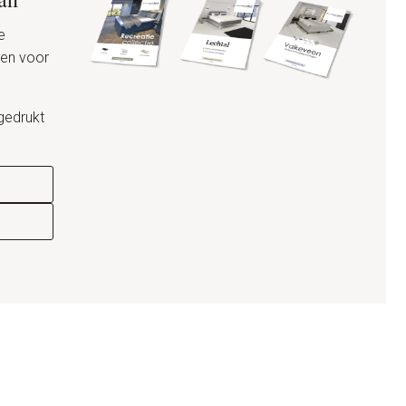
e
den voor
gedrukt