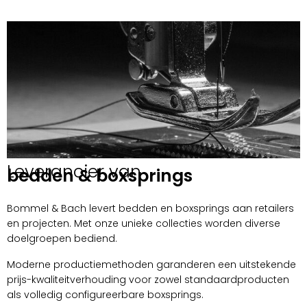
Leverancier van
bedden & boxsprings
Bommel & Bach levert bedden en boxsprings aan retailers
en projecten. Met onze unieke collecties worden diverse
doelgroepen bediend.
Moderne productiemethoden garanderen een uitstekende
prijs-kwaliteitverhouding voor zowel standaardproducten
als volledig configureerbare boxsprings.