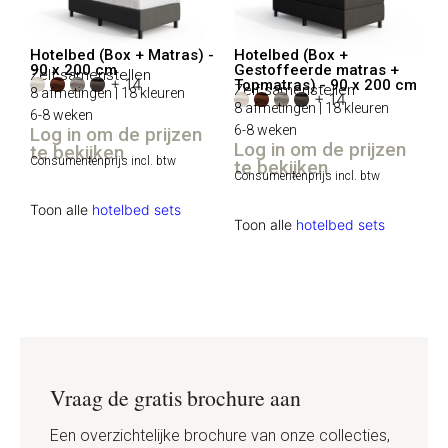
Hotelbed (Box + Matras) -
Hotelbed (Box +
90 x 200 cm
Gestoffeerde matras +
Zelf samenstellen
+ 14
Topmatras) - 90 x 200 cm
Zelf samenstellen
8 afmetingen | 18 kleuren
+ 14
8 afmetingen | 18 kleuren
6-8 weken
6-8 weken
Log in om de prijzen
Log in om de prijzen
te bekijken
Consumentenprijs incl. btw
te bekijken
Consumentenprijs incl. btw
Toon alle
hotelbed sets
Toon alle
hotelbed sets
Vraag de gratis brochure aan
Een overzichtelijke brochure van onze collecties,