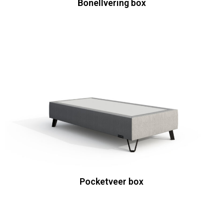
Bonellvering box
Pocketveer box