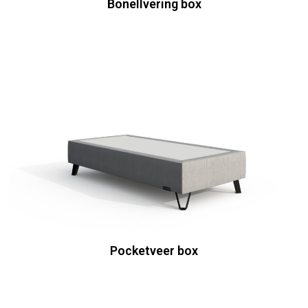
Bonellvering box
Pocketveer box