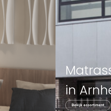
Matrass
in Arn
Bekijk assortiment