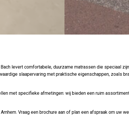
ch levert comfortabele, duurzame matrassen die speciaal zijn o
ardige slaapervaring met praktische eigenschappen, zoals br
dellen met specifieke afmetingen: wij bieden een ruim assortime
gio Arnhem. Vraag een brochure aan of plan een afspraak om uw w