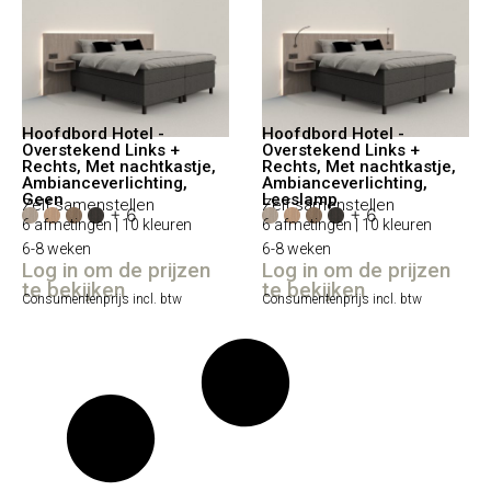
Hoofdbord Hotel -
Hoofdbord Hotel -
Overstekend Links +
Overstekend Links +
Rechts, Met nachtkastje,
Rechts, Met nachtkastje,
Ambianceverlichting,
Ambianceverlichting,
Geen
Leeslamp
Zelf samenstellen
Zelf samenstellen
+ 6
+ 6
6 afmetingen | 10 kleuren
6 afmetingen | 10 kleuren
6-8 weken
6-8 weken
Log in om de prijzen
Log in om de prijzen
te bekijken
te bekijken
Consumentenprijs incl. btw
Consumentenprijs incl. btw