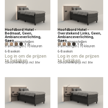
Hoofdbord Hotel -
Hoofdbord Hotel -
Bedmaat, Geen,
Overstekend Links, Geen,
Ambianceverlichting,
Ambianceverlichting,
Geen
Geen
Zelf samenstellen
Zelf samenstellen
+ 6
+ 6
6 afmetingen | 10 kleuren
6 afmetingen | 10 kleuren
6-8 weken
6-8 weken
Log in om de prijzen
Log in om de prijzen
te bekijken
te bekijken
Consumentenprijs incl. btw
Consumentenprijs incl. btw