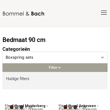
Bedmaat 90 cm
Categorieën
Filter
Huidige filters:
Filter
Voorraadproducten
(92)
Hoofdbord Muiderberg -
Hoofdbord Ankeveen -
+ 14
+ 14
6 afmetingen | 18 kleuren
6 afmetingen | 18 kleuren