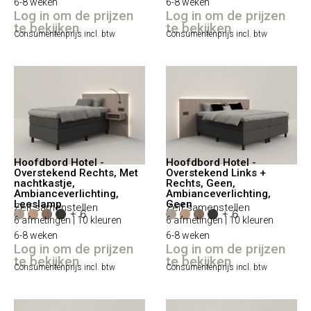
6-8 weken
6-8 weken
Log in om de prijzen
Log in om de prijzen
te bekijken
te bekijken
Consumentenprijs incl. btw
Consumentenprijs incl. btw
Hoofdbord Hotel -
Hoofdbord Hotel -
Overstekend Rechts, Met
Overstekend Links +
nachtkastje,
Rechts, Geen,
Ambianceverlichting,
Ambianceverlichting,
Leeslamp
Geen
Zelf samenstellen
Zelf samenstellen
+ 6
+ 6
6 afmetingen | 10 kleuren
6 afmetingen | 10 kleuren
6-8 weken
6-8 weken
Log in om de prijzen
Log in om de prijzen
te bekijken
te bekijken
Consumentenprijs incl. btw
Consumentenprijs incl. btw