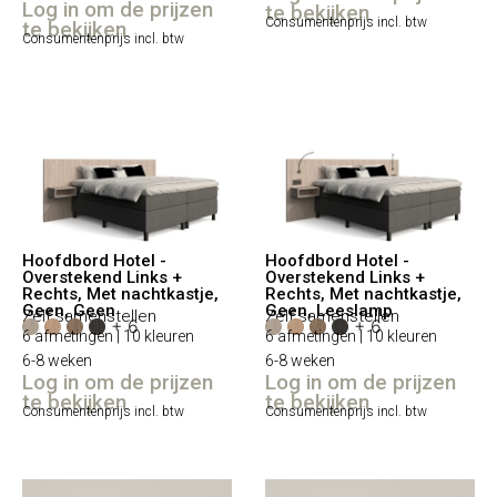
Log in om de prijzen
te bekijken
Consumentenprijs incl. btw
te bekijken
Consumentenprijs incl. btw
Hoofdbord Hotel -
Hoofdbord Hotel -
Overstekend Links +
Overstekend Links +
Rechts, Met nachtkastje,
Rechts, Met nachtkastje,
Geen, Geen
Geen, Leeslamp
Zelf samenstellen
Zelf samenstellen
+ 6
+ 6
6 afmetingen | 10 kleuren
6 afmetingen | 10 kleuren
6-8 weken
6-8 weken
Log in om de prijzen
Log in om de prijzen
te bekijken
te bekijken
Consumentenprijs incl. btw
Consumentenprijs incl. btw