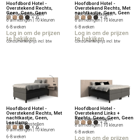
Hoofdbord Hotel -
Hoofdbord Hotel -
Overstekend Rechts,
Overstekend Rechts, Met
Geen, Geen, Geen
nachtkastje, Geen, Geen
Zelf samenstellen
Zelf samenstellen
+ 6
+ 6
6 afmetingen | 10 kleuren
6 afmetingen | 10 kleuren
6-8 weken
6-8 weken
Log in om de prijzen
Log in om de prijzen
te bekijken
te bekijken
Consumentenprijs incl. btw
Consumentenprijs incl. btw
Hoofdbord Hotel -
Hoofdbord Hotel -
Overstekend Rechts, Met
Overstekend Links +
nachtkastje, Geen,
Rechts, Geen, Geen, Geen
Zelf samenstellen
+ 6
Leeslamp
Zelf samenstellen
6 afmetingen | 10 kleuren
+ 6
6 afmetingen | 10 kleuren
6-8 weken
6-8 weken
Log in om de prijzen