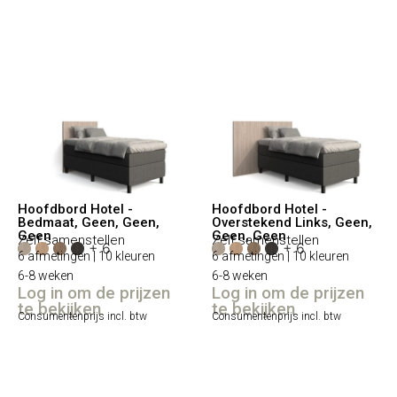
Hoofdbord Hotel -
Hoofdbord Hotel -
Bedmaat, Geen, Geen,
Overstekend Links, Geen,
Geen
Geen, Geen
Zelf samenstellen
Zelf samenstellen
+ 6
+ 6
6 afmetingen | 10 kleuren
6 afmetingen | 10 kleuren
6-8 weken
6-8 weken
Log in om de prijzen
Log in om de prijzen
te bekijken
te bekijken
Consumentenprijs incl. btw
Consumentenprijs incl. btw