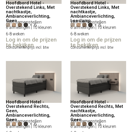
Hoofdbord Hotel -
Hoofdbord Hotel -
Overstekend Links, Met
Overstekend Links, Met
nachtkastje,
nachtkastje,
Ambianceverlichting,
Ambianceverlichting,
Geen
Leeslamp
Zelf samenstellen
Zelf samenstellen
+ 6
+ 6
6 afmetingen | 10 kleuren
6 afmetingen | 10 kleuren
6-8 weken
6-8 weken
Log in om de prijzen
Log in om de prijzen
te bekijken
te bekijken
Consumentenprijs incl. btw
Consumentenprijs incl. btw
Hoofdbord Hotel -
Hoofdbord Hotel -
Overstekend Rechts,
Overstekend Rechts, Met
Geen,
nachtkastje,
Ambianceverlichting,
Ambianceverlichting,
Geen
Geen
Zelf samenstellen
Zelf samenstellen
+ 6
+ 6
6 afmetingen | 10 kleuren
6 afmetingen | 10 kleuren