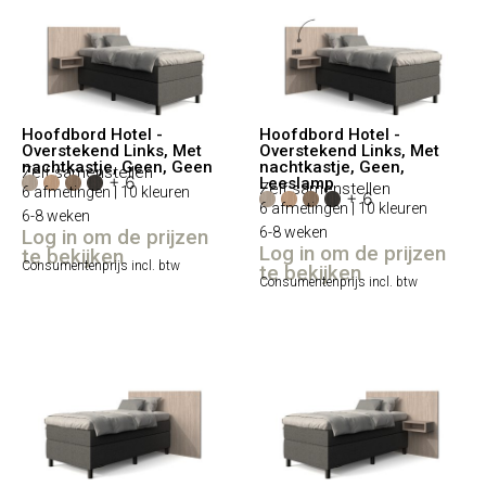
Hoofdbord Hotel -
Hoofdbord Hotel -
Overstekend Links, Met
Overstekend Links, Met
nachtkastje, Geen, Geen
nachtkastje, Geen,
Zelf samenstellen
+ 6
Leeslamp
Zelf samenstellen
6 afmetingen | 10 kleuren
+ 6
6 afmetingen | 10 kleuren
6-8 weken
6-8 weken
Log in om de prijzen
Log in om de prijzen
te bekijken
Consumentenprijs incl. btw
te bekijken
Consumentenprijs incl. btw