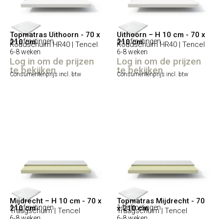
Topmatras Uithoorn - 70 x
Uithoorn – H 10 cm - 70 x
14 afmetingen
14 afmetingen
210 cm
210 cm
Koudschuim HR40 | Tencel
Koudschuim HR40 | Tencel
6-8 weken
6-8 weken
Log in om de prijzen
Log in om de prijzen
te bekijken
te bekijken
Consumentenprijs incl. btw
Consumentenprijs incl. btw
Mijdrecht – H 10 cm - 70 x
Topmatras Mijdrecht - 70
14 afmetingen
14 afmetingen
210 cm
x 210 cm
Traagschuim | Tencel
Traagschuim | Tencel
6-8 weken
6-8 weken