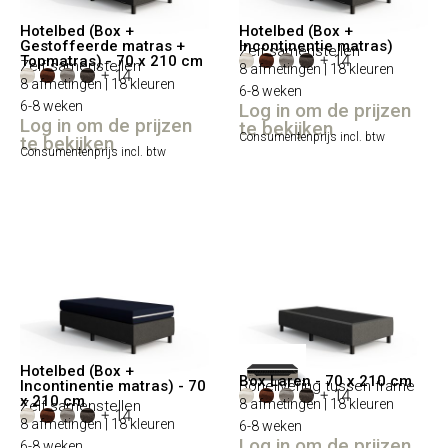
Hotelbed (Box +
Hotelbed (Box +
Gestoffeerde matras +
Incontinentie matras)
Zelf samenstellen
+ 14
Topmatras) - 70 x 210 cm
Zelf samenstellen
8 afmetingen | 18 kleuren
+ 14
8 afmetingen | 18 kleuren
6-8 weken
6-8 weken
Log in om de prijzen
Log in om de prijzen
te bekijken
Consumentenprijs incl. btw
te bekijken
Consumentenprijs incl. btw
Hotelbed (Box +
Box Laren - 70 x 210 cm
Incontinentie matras) - 70
Bonellvering tussen frame
+ 14
x 210 cm
8 afmetingen | 18 kleuren
Zelf samenstellen
+ 14
8 afmetingen | 18 kleuren
6-8 weken
Log in om de prijzen
6-8 weken