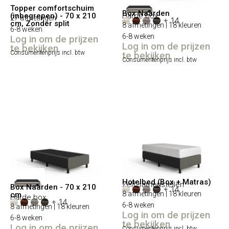
Topper comfortschuim
Box Naarden
(inbegrepen) - 70 x 210
Harde box
27 afmetingen
+ 14
cm, Zonder split
8 afmetingen | 18 kleuren
6-8 weken
6-8 weken
Log in om de prijzen
Log in om de prijzen
te bekijken
Consumentenprijs incl. btw
te bekijken
Consumentenprijs incl. btw
Hotelbed (Box + Matras)
Zelf samenstellen
Box Naarden - 70 x 210
+ 14
8 afmetingen | 18 kleuren
cm
Harde box
+ 14
6-8 weken
8 afmetingen | 18 kleuren
Log in om de prijzen
6-8 weken
te bekijken
Log in om de prijzen
Consumentenprijs incl. btw