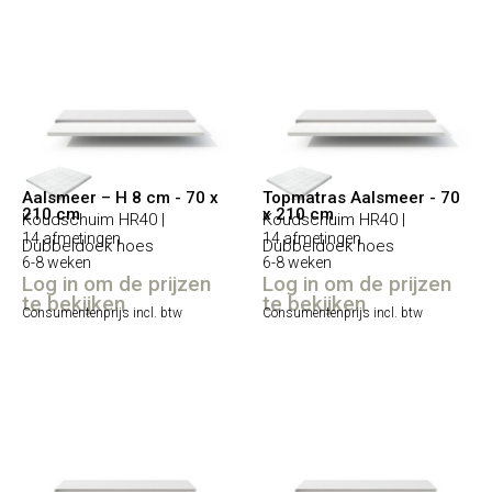
Aalsmeer – H 8 cm - 70 x
Topmatras Aalsmeer - 70
210 cm
x 210 cm
Koudschuim HR40 |
Koudschuim HR40 |
14 afmetingen
14 afmetingen
Dubbeldoek hoes
Dubbeldoek hoes
6-8 weken
6-8 weken
Log in om de prijzen
Log in om de prijzen
te bekijken
te bekijken
Consumentenprijs incl. btw
Consumentenprijs incl. btw