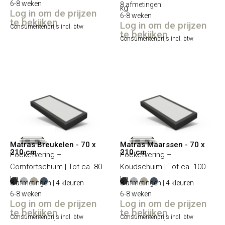
6-8 weken
8 afmetingen
kg
Log in om de prijzen
6-8 weken
te bekijken
Log in om de prijzen
Consumentenprijs incl. btw
te bekijken
Consumentenprijs incl. btw
Matras Breukelen - 70 x
Matras Maarssen - 70 x
210 cm
210 cm
Pocketvering –
Pocketvering –
Comfortschuim | Tot ca. 80
Koudschuim | Tot ca. 100
kg
kg
8 afmetingen | 4 kleuren
8 afmetingen | 4 kleuren
6-8 weken
6-8 weken
Log in om de prijzen
Log in om de prijzen
te bekijken
te bekijken
Consumentenprijs incl. btw
Consumentenprijs incl. btw