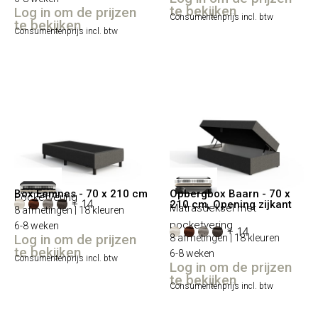
te bekijken
Log in om de prijzen
Consumentenprijs incl. btw
te bekijken
Consumentenprijs incl. btw
Box Eemnes - 70 x 210 cm
Opbergbox Baarn - 70 x
Pocketvering
+ 14
210 cm, Opening zijkant
Matrasdeksel met
8 afmetingen | 18 kleuren
pocketvering
6-8 weken
+ 14
Log in om de prijzen
8 afmetingen | 18 kleuren
te bekijken
6-8 weken
Consumentenprijs incl. btw
Log in om de prijzen
te bekijken
Consumentenprijs incl. btw