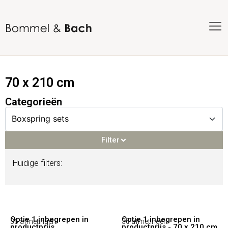
70 x 210 cm
Categorieën
Filter
Huidige filters:
Filter
Voorraadproducten
(93)
Optie 1 inbegrepen in
Optie 1 inbegrepen in
36 afmetingen
36 afmetingen
productprijs
productprijs - 70 x 210 cm