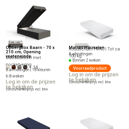
Opbergbox Baarn - 70 x
Matras Harmelen
Koudschuim HR40 | Tot ca.
210 cm, Opening
8 afmetingen
100 kg
voeteneinde
Matrasdeksel met
Binnen 2 weken
pocketvering
+ 14
Voorraadproduct
8 afmetingen | 18 kleuren
Log in om de prijzen
6-8 weken
te bekijken
Log in om de prijzen
Consumentenprijs incl. btw
te bekijken
Consumentenprijs incl. btw