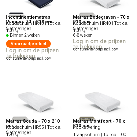
Incontinentiematras
Matras Bodegraven - 70 x
Vianen - 70 x 210 cm
210 cm
Koudschuim HR40 | Tot ca.
Koudschuim HR40 | Tot ca.
8 afmetingen
8 afmetingen
100 kg
100 kg
Binnen 2 weken
6-8 weken
Log in om de prijzen
Voorraadproduct
te bekijken
Log in om de prijzen
Consumentenprijs incl. btw
te bekijken
Consumentenprijs incl. btw
Matras Gouda - 70 x 210
Matras Montfoort - 70 x
cm
210 cm
Koudschuim HR55 | Tot ca.
Pocketvering –
8 afmetingen
120 kg
Traagschuim | Tot ca. 100