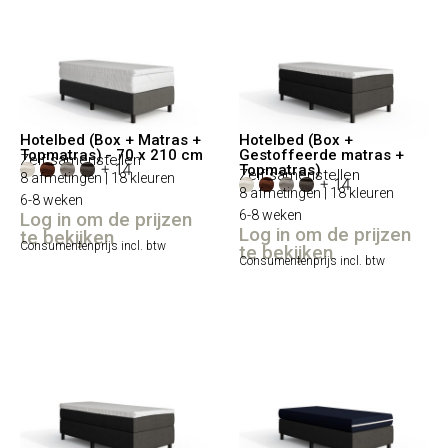
Hotelbed (Box + Matras +
Hotelbed (Box +
Topmatras) - 70 x 210 cm
Gestoffeerde matras +
Zelf samenstellen
+ 14
Topmatras)
Zelf samenstellen
8 afmetingen | 18 kleuren
+ 14
8 afmetingen | 18 kleuren
6-8 weken
6-8 weken
Log in om de prijzen
Log in om de prijzen
te bekijken
Consumentenprijs incl. btw
te bekijken
Consumentenprijs incl. btw