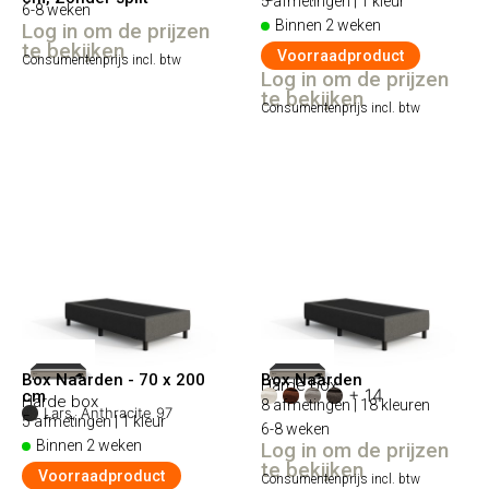
5 afmetingen | 1 kleur
6-8 weken
Binnen 2 weken
Log in om de prijzen
te bekijken
Voorraadproduct
Consumentenprijs incl. btw
Log in om de prijzen
te bekijken
Consumentenprijs incl. btw
Box Naarden - 70 x 200
Box Naarden
Harde box
+ 14
cm
Harde box
8 afmetingen | 18 kleuren
Lars, Anthracite 97
5 afmetingen | 1 kleur
6-8 weken
Binnen 2 weken
Log in om de prijzen
te bekijken
Voorraadproduct
Consumentenprijs incl. btw