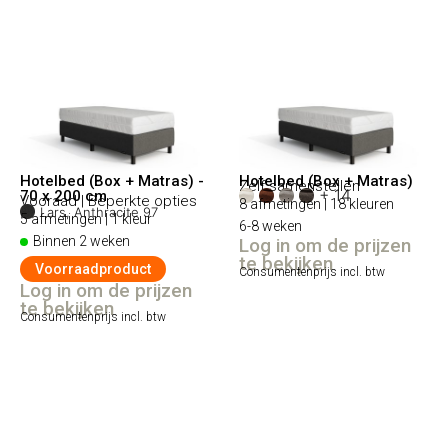
Hotelbed (Box + Matras) -
Hotelbed (Box + Matras)
Zelf samenstellen
+ 14
70 x 200 cm
Vooraad | Beperkte opties
8 afmetingen | 18 kleuren
Lars, Anthracite 97
5 afmetingen | 1 kleur
6-8 weken
Binnen 2 weken
Log in om de prijzen
te bekijken
Voorraadproduct
Consumentenprijs incl. btw
Log in om de prijzen
te bekijken
Consumentenprijs incl. btw