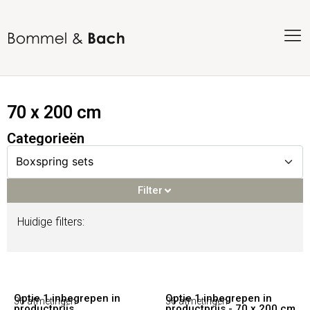
70 x 200 cm
Categorieën
Filter
Huidige filters:
Filter
Voorraadproducten
(98)
Optie 1 inbegrepen in
Optie 1 inbegrepen in
36 afmetingen
36 afmetingen
productprijs
productprijs - 70 x 200 cm