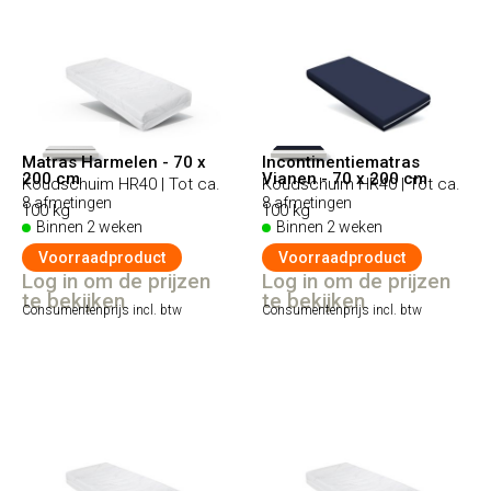
Matras Harmelen - 70 x
Incontinentiematras
200 cm
Vianen - 70 x 200 cm
Koudschuim HR40 | Tot ca.
Koudschuim HR40 | Tot ca.
8 afmetingen
8 afmetingen
100 kg
100 kg
Binnen 2 weken
Binnen 2 weken
Voorraadproduct
Voorraadproduct
Log in om de prijzen
Log in om de prijzen
te bekijken
te bekijken
Consumentenprijs incl. btw
Consumentenprijs incl. btw