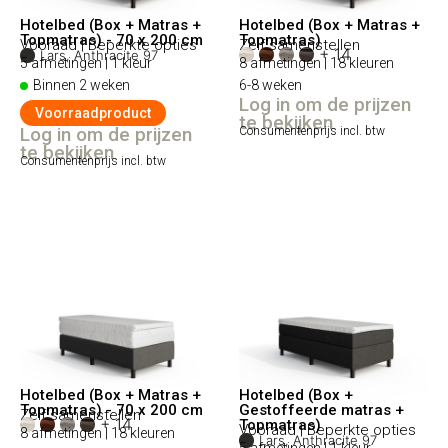
Hotelbed (Box + Matras +
Hotelbed (Box + Matras +
Topmatras) - 70 x 200 cm
Topmatras)
Vooraad | Beperkte opties
Zelf samenstellen
+ 14
Lars, Anthracite 97
5 afmetingen | 1 kleur
8 afmetingen | 18 kleuren
Binnen 2 weken
6-8 weken
Log in om de prijzen
Voorraadproduct
te bekijken
Log in om de prijzen
Consumentenprijs incl. btw
te bekijken
Consumentenprijs incl. btw
Hotelbed (Box + Matras +
Hotelbed (Box +
Topmatras) - 70 x 200 cm
Gestoffeerde matras +
Zelf samenstellen
+ 14
Topmatras)
Vooraad | Beperkte opties
8 afmetingen | 18 kleuren
Lars, Anthracite 97
5 afmetingen | 1 kleur