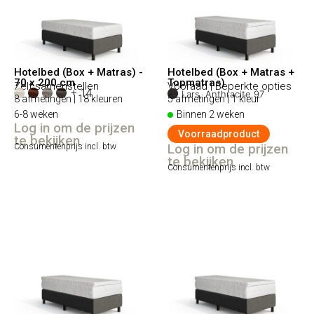
Hotelbed (Box + Matras) -
Hotelbed (Box + Matras +
70 x 200 cm
Topmatras)
Zelf samenstellen
Vooraad | Beperkte opties
+ 14
Lars, Anthracite 97
8 afmetingen | 18 kleuren
5 afmetingen | 1 kleur
6-8 weken
Binnen 2 weken
Log in om de prijzen
Voorraadproduct
te bekijken
Consumentenprijs incl. btw
Log in om de prijzen
te bekijken
Consumentenprijs incl. btw