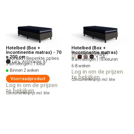
Hotelbed (Box +
Hotelbed (Box +
Incontinentie matras) - 70
Incontinentie matras)
Zelf samenstellen
+ 14
x 200 cm
Vooraad | Beperkte opties
8 afmetingen | 18 kleuren
Lars, Anthracite 97
5 afmetingen | 1 kleur
6-8 weken
Binnen 2 weken
Log in om de prijzen
te bekijken
Voorraadproduct
Consumentenprijs incl. btw
Log in om de prijzen
te bekijken
Consumentenprijs incl. btw