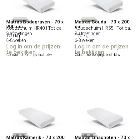
Matras Bodegraven - 70 x
Matras Gouda - 70 x 200
200 cm
cm
Koudschuim HR40 | Tot ca.
Koudschuim HR55 | Tot ca.
8 afmetingen
8 afmetingen
100 kg
120 kg
6-8 weken
6-8 weken
Log in om de prijzen
Log in om de prijzen
te bekijken
te bekijken
Consumentenprijs incl. btw
Consumentenprijs incl. btw
Matras Kamerik - 70 x 200
Matras Linschoten - 70 x