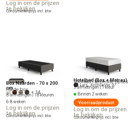
Log in om de prijzen
te bekijken
Consumentenprijs incl. btw
Hotelbed (Box + Matras)
Vooraad | Beperkte opties
Box Naarden - 70 x 200
Lars, Anthracite 97
5 afmetingen | 1 kleur
cm
Harde box
+ 14
Binnen 2 weken
8 afmetingen | 18 kleuren
6-8 weken
Voorraadproduct
Log in om de prijzen
Log in om de prijzen
te bekijken
te bekijken
Consumentenprijs incl. btw
Consumentenprijs incl. btw