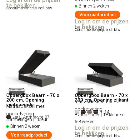
Log in om de prijzen
te bekijken
Binnen 2 weken
Consumentenprijs incl. btw
Voorraadproduct
Log in om de prijzen
te bekijken
Consumentenprijs incl. btw
Opbergbox Baarn - 70 x
Opbergbox Baarn - 70 x
200 cm, Opening
200 cm, Opening zijkant
Matrasdeksel met
voeteneinde
Matrasdeksel met
pocketvering
+ 14
pocketvering
8 afmetingen | 18 kleuren
Lars, Anthracite 97
3 afmetingen | 1 kleur
6-8 weken
Binnen 2 weken
Log in om de prijzen
te bekijken
Voorraadproduct
Consumentenprijs incl. btw