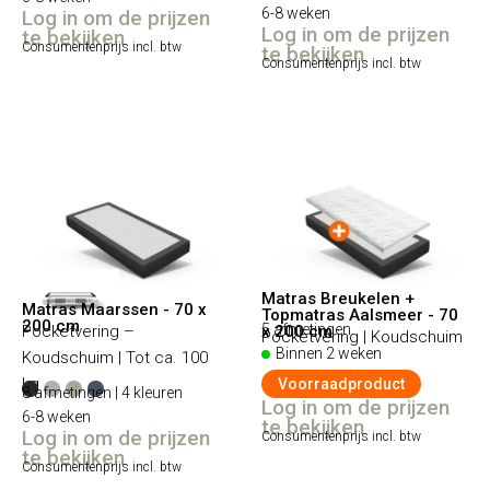
6-8 weken
Log in om de prijzen
Log in om de prijzen
te bekijken
Consumentenprijs incl. btw
te bekijken
Consumentenprijs incl. btw
Matras Breukelen +
Matras Maarssen - 70 x
Topmatras Aalsmeer - 70
200 cm
5 afmetingen
Pocketvering –
x 200 cm
Pocketvering | Koudschuim
Binnen 2 weken
Koudschuim | Tot ca. 100
kg
Voorraadproduct
8 afmetingen | 4 kleuren
Log in om de prijzen
6-8 weken
te bekijken
Log in om de prijzen
Consumentenprijs incl. btw
te bekijken
Consumentenprijs incl. btw