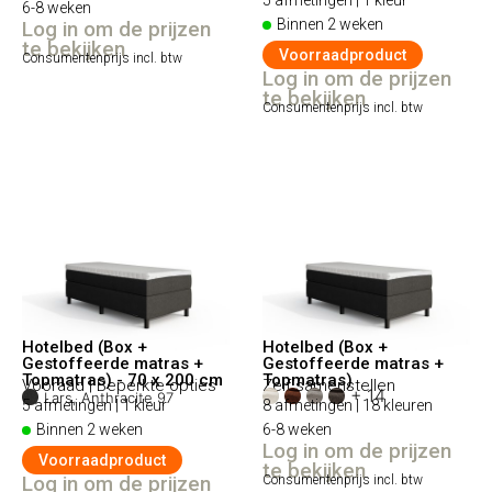
6-8 weken
Binnen 2 weken
Log in om de prijzen
te bekijken
Voorraadproduct
Consumentenprijs incl. btw
Log in om de prijzen
te bekijken
Consumentenprijs incl. btw
Hotelbed (Box +
Hotelbed (Box +
Gestoffeerde matras +
Gestoffeerde matras +
Topmatras) - 70 x 200 cm
Topmatras)
Vooraad | Beperkte opties
Zelf samenstellen
+ 14
Lars, Anthracite 97
5 afmetingen | 1 kleur
8 afmetingen | 18 kleuren
Binnen 2 weken
6-8 weken
Log in om de prijzen
Voorraadproduct
te bekijken
Log in om de prijzen
Consumentenprijs incl. btw