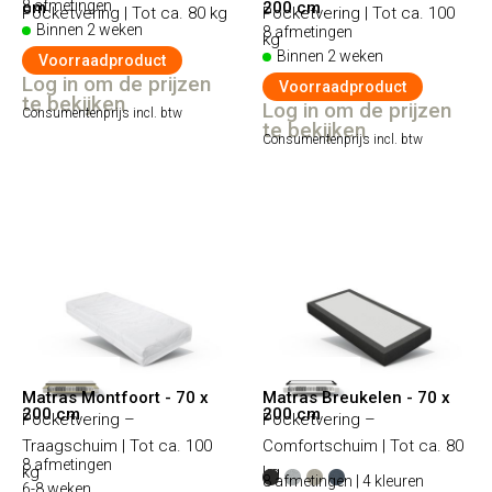
8 afmetingen
cm
200 cm
Pocketvering | Tot ca. 80 kg
Pocketvering | Tot ca. 100
Binnen 2 weken
8 afmetingen
kg
Binnen 2 weken
Voorraadproduct
Log in om de prijzen
Voorraadproduct
te bekijken
Log in om de prijzen
Consumentenprijs incl. btw
te bekijken
Consumentenprijs incl. btw
Matras Montfoort - 70 x
Matras Breukelen - 70 x
200 cm
200 cm
Pocketvering –
Pocketvering –
Traagschuim | Tot ca. 100
Comfortschuim | Tot ca. 80
8 afmetingen
kg
kg
8 afmetingen | 4 kleuren
6-8 weken