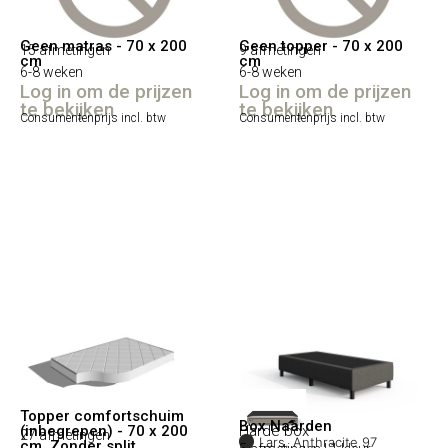
Geen matras - 70 x 200
Geen topper - 70 x 200
15 afmetingen
9 afmetingen
cm
cm
6-8 weken
6-8 weken
Log in om de prijzen
Log in om de prijzen
te bekijken
te bekijken
Consumentenprijs incl. btw
Consumentenprijs incl. btw
Topper comfortschuim
Box Naarden
(inbegrepen) - 70 x 200
Harde box
27 afmetingen
Lars, Anthracite 97
cm, Zonder split