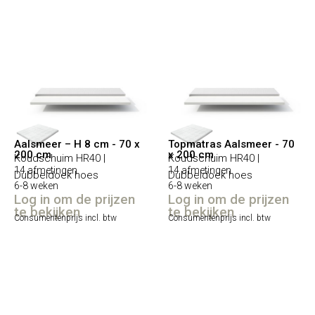
Aalsmeer – H 8 cm - 70 x
Topmatras Aalsmeer - 70
200 cm
x 200 cm
Koudschuim HR40 |
Koudschuim HR40 |
14 afmetingen
14 afmetingen
Dubbeldoek hoes
Dubbeldoek hoes
6-8 weken
6-8 weken
Log in om de prijzen
Log in om de prijzen
te bekijken
te bekijken
Consumentenprijs incl. btw
Consumentenprijs incl. btw