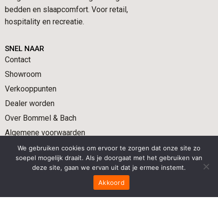
bedden en slaapcomfort. Voor retail,
hospitality en recreatie.
SNEL NAAR
Contact
Showroom
Verkooppunten
Dealer worden
Over Bommel & Bach
Algemene voorwaarden
We gebruiken cookies om ervoor te zorgen dat onze site zo
CONTACT
soepel mogelijk draait. Als je doorgaat met het gebruiken van
Wegens vakantie gesloten t/m 12 augustus.
deze site, gaan we ervan uit dat je ermee instemt.
Akkoord
+31 (0)522 236 040
info@bommelbach.nl
Industrieweg 37