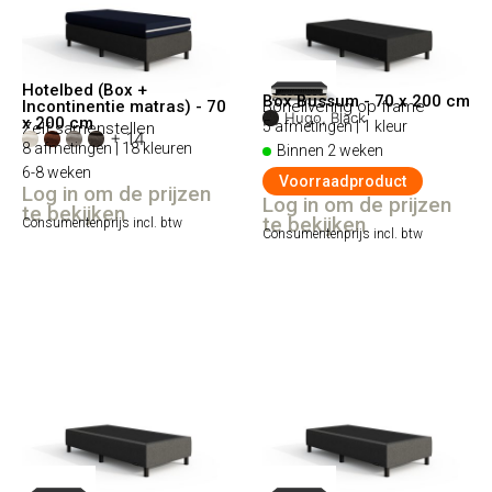
Hotelbed (Box +
Box Bussum - 70 x 200 cm
Incontinentie matras) - 70
Bonellvering op frame
Hugo, Black
x 200 cm
5 afmetingen | 1 kleur
Zelf samenstellen
+ 14
8 afmetingen | 18 kleuren
Binnen 2 weken
6-8 weken
Voorraadproduct
Log in om de prijzen
Log in om de prijzen
te bekijken
te bekijken
Consumentenprijs incl. btw
Consumentenprijs incl. btw