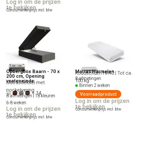
Log in om de prijzen
te bekijken
Consumentenprijs incl. btw
Opbergbox Baarn - 70 x
Matras Harmelen
Koudschuim HR40 | Tot ca.
200 cm, Opening
8 afmetingen
100 kg
voeteneinde
Matrasdeksel met
Binnen 2 weken
pocketvering
+ 14
Voorraadproduct
8 afmetingen | 18 kleuren
Log in om de prijzen
6-8 weken
te bekijken
Log in om de prijzen
Consumentenprijs incl. btw
te bekijken
Consumentenprijs incl. btw