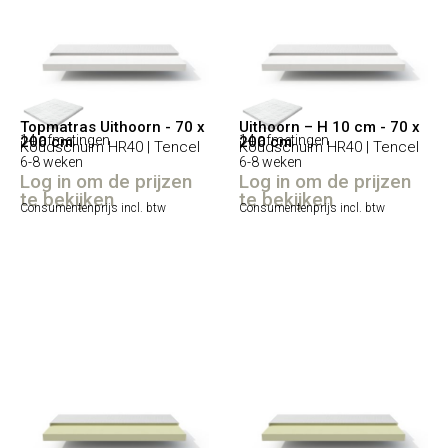
Topmatras Uithoorn - 70 x
Uithoorn – H 10 cm - 70 x
14 afmetingen
14 afmetingen
200 cm
200 cm
Koudschuim HR40 | Tencel
Koudschuim HR40 | Tencel
6-8 weken
6-8 weken
Log in om de prijzen
Log in om de prijzen
te bekijken
te bekijken
Consumentenprijs incl. btw
Consumentenprijs incl. btw