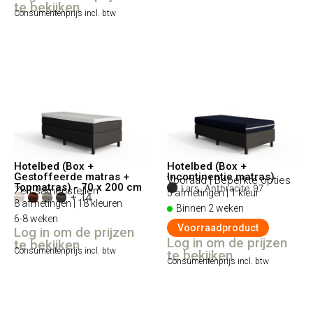
te bekijken
Consumentenprijs incl. btw
Hotelbed (Box +
Hotelbed (Box +
Gestoffeerde matras +
Incontinentie matras)
Vooraad | Beperkte opties
Topmatras) - 70 x 200 cm
Lars, Anthracite 97
Zelf samenstellen
5 afmetingen | 1 kleur
+ 14
8 afmetingen | 18 kleuren
Binnen 2 weken
6-8 weken
Voorraadproduct
Log in om de prijzen
Log in om de prijzen
te bekijken
Consumentenprijs incl. btw
te bekijken
Consumentenprijs incl. btw