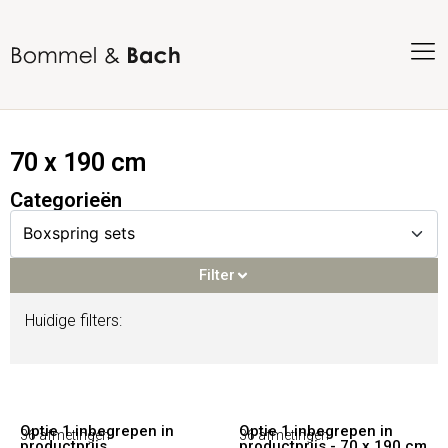
70 x 190 cm
Categorieën
Filter
Huidige filters:
Filter
Voorraadproducten
(92)
Optie 1 inbegrepen in
Optie 1 inbegrepen in
36 afmetingen
36 afmetingen
productprijs
productprijs - 70 x 190 cm