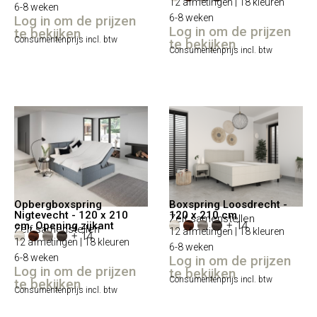
12 afmetingen | 18 kleuren
6-8 weken
6-8 weken
Log in om de prijzen
Log in om de prijzen
te bekijken
Consumentenprijs incl. btw
te bekijken
Consumentenprijs incl. btw
Opbergboxspring
Boxspring Loosdrecht -
Nigtevecht - 120 x 210
120 x 210 cm
Zelf samenstellen
+ 14
cm, Opening zijkant
Zelf samenstellen
12 afmetingen | 18 kleuren
+ 14
12 afmetingen | 18 kleuren
6-8 weken
6-8 weken
Log in om de prijzen
Log in om de prijzen
te bekijken
Consumentenprijs incl. btw
te bekijken
Consumentenprijs incl. btw