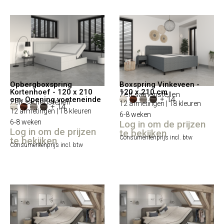
Opbergboxspring
Boxspring Vinkeveen -
Kortenhoef - 120 x 210
120 x 210 cm
Zelf samenstellen
+ 14
cm, Opening voeteneinde
Zelf samenstellen
12 afmetingen | 18 kleuren
+ 14
12 afmetingen | 18 kleuren
6-8 weken
6-8 weken
Log in om de prijzen
Log in om de prijzen
te bekijken
Consumentenprijs incl. btw
te bekijken
Consumentenprijs incl. btw