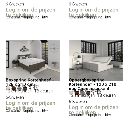
6-8 weken
6-8 weken
Log in om de prijzen
Log in om de prijzen
te bekijken
te bekijken
Consumentenprijs incl. btw
Consumentenprijs incl. btw
Boxspring Kortenhoef -
Opbergboxspring
120 x 210 cm
Kortenhoef - 120 x 210
Zelf samenstellen
+ 14
cm, Opening zijkant
Zelf samenstellen
12 afmetingen | 18 kleuren
+ 14
12 afmetingen | 18 kleuren
6-8 weken
6-8 weken
Log in om de prijzen
Log in om de prijzen
te bekijken
Consumentenprijs incl. btw
te bekijken
Consumentenprijs incl. btw