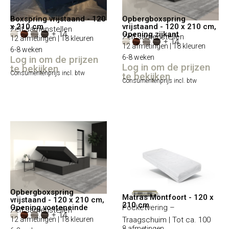
Boxspring vrijstaand - 120
Opbergboxspring
x 210 cm
vrijstaand - 120 x 210 cm,
Zelf samenstellen
+ 14
Opening zijkant
Zelf samenstellen
12 afmetingen | 18 kleuren
+ 14
12 afmetingen | 18 kleuren
6-8 weken
6-8 weken
Log in om de prijzen
Log in om de prijzen
te bekijken
Consumentenprijs incl. btw
te bekijken
Consumentenprijs incl. btw
Opbergboxspring
Matras Montfoort - 120 x
vrijstaand - 120 x 210 cm,
210 cm
Opening voeteneinde
Pocketvering –
Zelf samenstellen
+ 14
12 afmetingen | 18 kleuren
Traagschuim | Tot ca. 100
8 afmetingen