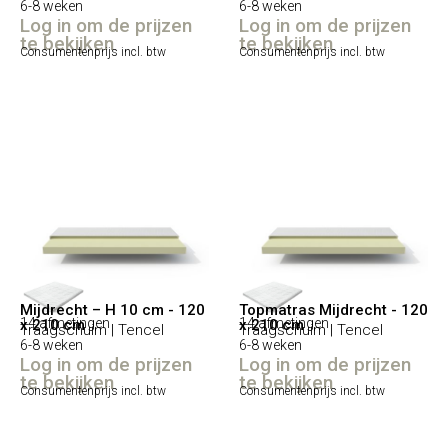
6-8 weken
6-8 weken
Log in om de prijzen
Log in om de prijzen
te bekijken
te bekijken
Consumentenprijs incl. btw
Consumentenprijs incl. btw
Mijdrecht – H 10 cm - 120
Topmatras Mijdrecht - 120
14 afmetingen
14 afmetingen
x 210 cm
x 210 cm
Traagschuim | Tencel
Traagschuim | Tencel
6-8 weken
6-8 weken
Log in om de prijzen
Log in om de prijzen
te bekijken
te bekijken
Consumentenprijs incl. btw
Consumentenprijs incl. btw