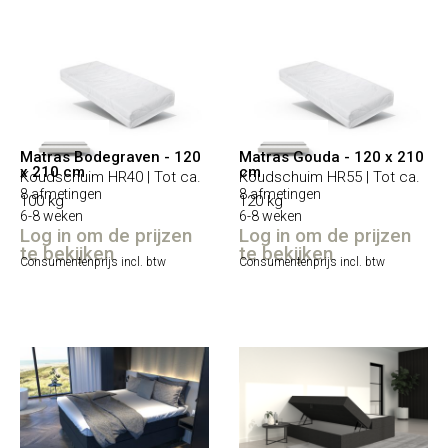
Matras Bodegraven - 120
Matras Gouda - 120 x 210
x 210 cm
cm
Koudschuim HR40 | Tot ca.
Koudschuim HR55 | Tot ca.
8 afmetingen
8 afmetingen
100 kg
120 kg
6-8 weken
6-8 weken
Log in om de prijzen
Log in om de prijzen
te bekijken
te bekijken
Consumentenprijs incl. btw
Consumentenprijs incl. btw