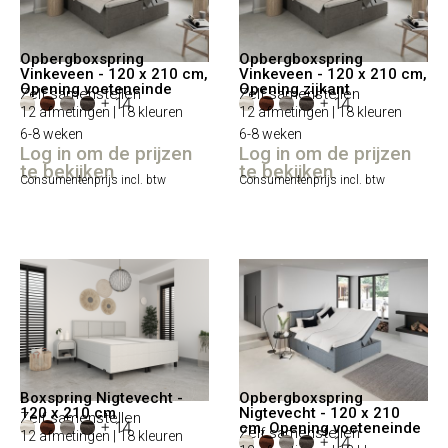
Opbergboxspring
Opbergboxspring
Vinkeveen - 120 x 210 cm,
Vinkeveen - 120 x 210 cm,
Opening voeteneinde
Opening zijkant
Zelf samenstellen
Zelf samenstellen
+ 14
+ 14
12 afmetingen | 18 kleuren
12 afmetingen | 18 kleuren
6-8 weken
6-8 weken
Log in om de prijzen
Log in om de prijzen
te bekijken
te bekijken
Consumentenprijs incl. btw
Consumentenprijs incl. btw
Boxspring Nigtevecht -
Opbergboxspring
120 x 210 cm
Nigtevecht - 120 x 210
Zelf samenstellen
+ 14
cm, Opening voeteneinde
Zelf samenstellen
12 afmetingen | 18 kleuren
+ 14