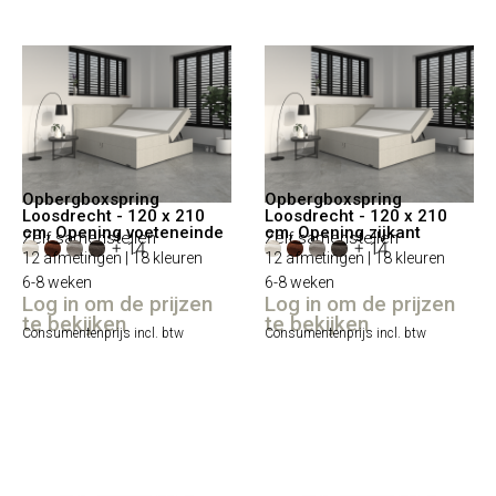
Opbergboxspring
Opbergboxspring
Loosdrecht - 120 x 210
Loosdrecht - 120 x 210
cm, Opening voeteneinde
cm, Opening zijkant
Zelf samenstellen
Zelf samenstellen
+ 14
+ 14
12 afmetingen | 18 kleuren
12 afmetingen | 18 kleuren
6-8 weken
6-8 weken
Log in om de prijzen
Log in om de prijzen
te bekijken
te bekijken
Consumentenprijs incl. btw
Consumentenprijs incl. btw