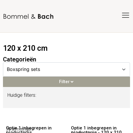
120 x 210 cm
Categorieën
Filter
Huidige filters:
Filter
Voorraadproducten
(93)
Optie 1 inbegrepen in
Optie 1 inbegrepen in
36 afmetingen
productprijs
productprijs - 120 x 210