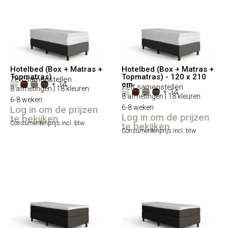
Hotelbed (Box + Matras +
Hotelbed (Box + Matras +
Topmatras)
Topmatras) - 120 x 210
Zelf samenstellen
+ 14
cm
Zelf samenstellen
8 afmetingen | 18 kleuren
+ 14
8 afmetingen | 18 kleuren
6-8 weken
6-8 weken
Log in om de prijzen
Log in om de prijzen
te bekijken
Consumentenprijs incl. btw
te bekijken
Consumentenprijs incl. btw