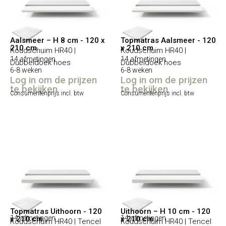
Aalsmeer – H 8 cm - 120 x
Topmatras Aalsmeer - 120
210 cm
x 210 cm
Koudschuim HR40 |
Koudschuim HR40 |
14 afmetingen
14 afmetingen
Dubbeldoek hoes
Dubbeldoek hoes
6-8 weken
6-8 weken
Log in om de prijzen
Log in om de prijzen
te bekijken
te bekijken
Consumentenprijs incl. btw
Consumentenprijs incl. btw
Topmatras Uithoorn - 120
Uithoorn – H 10 cm - 120
14 afmetingen
14 afmetingen
x 210 cm
x 210 cm
Koudschuim HR40 | Tencel
Koudschuim HR40 | Tencel