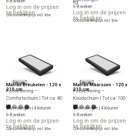
6-8 weken
kg
Log in om de prijzen
6-8 weken
te bekijken
Log in om de prijzen
Consumentenprijs incl. btw
te bekijken
Consumentenprijs incl. btw
Matras Breukelen - 120 x
Matras Maarssen - 120 x
210 cm
210 cm
Pocketvering –
Pocketvering –
Comfortschuim | Tot ca. 80
Koudschuim | Tot ca. 100
kg
kg
8 afmetingen | 4 kleuren
8 afmetingen | 4 kleuren
6-8 weken
6-8 weken
Log in om de prijzen
Log in om de prijzen
te bekijken
te bekijken
Consumentenprijs incl. btw
Consumentenprijs incl. btw