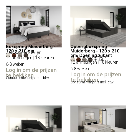
Boxspring Muiderberg -
Opbergboxspring
120 x 210 cm
Muiderberg - 120 x 210
Zelf samenstellen
+ 14
cm, Opening zijkant
Zelf samenstellen
14 afmetingen | 18 kleuren
+ 14
12 afmetingen | 18 kleuren
6-8 weken
6-8 weken
Log in om de prijzen
Log in om de prijzen
te bekijken
Consumentenprijs incl. btw
te bekijken
Consumentenprijs incl. btw