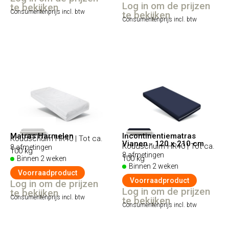
Log in om de prijzen
te bekijken
Consumentenprijs incl. btw
te bekijken
Consumentenprijs incl. btw
Matras Harmelen
Incontinentiematras
Koudschuim HR40 | Tot ca.
Vianen - 120 x 210 cm
Koudschuim HR40 | Tot ca.
8 afmetingen
100 kg
8 afmetingen
100 kg
Binnen 2 weken
Binnen 2 weken
Voorraadproduct
Voorraadproduct
Log in om de prijzen
Log in om de prijzen
te bekijken
Consumentenprijs incl. btw
te bekijken
Consumentenprijs incl. btw