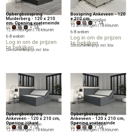
Opbergboxspring
Boxspring Ankeveen - 120
Muiderberg - 120 x 210
x 210 cm
Zelf samenstellen
+ 14
cm, Opening voeteneinde
Zelf samenstellen
12 afmetingen | 18 kleuren
+ 14
12 afmetingen | 18 kleuren
6-8 weken
6-8 weken
Log in om de prijzen
Log in om de prijzen
te bekijken
Consumentenprijs incl. btw
te bekijken
Consumentenprijs incl. btw
Opbergboxspring
Opbergboxspring
Ankeveen - 120 x 210 cm,
Ankeveen - 120 x 210 cm,
Opening zijkant
Opening voeteneinde
Zelf samenstellen
Zelf samenstellen
+ 14
+ 14
12 afmetingen | 18 kleuren
12 afmetingen | 18 kleuren