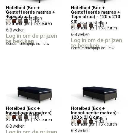
Hotelbed (Box +
Hotelbed (Box +
Gestoffeerde matras +
Gestoffeerde matras +
Topmatras)
Topmatras) - 120 x 210
Zelf samenstellen
+ 14
cm
Zelf samenstellen
8 afmetingen | 18 kleuren
+ 14
8 afmetingen | 18 kleuren
6-8 weken
6-8 weken
Log in om de prijzen
Log in om de prijzen
te bekijken
Consumentenprijs incl. btw
te bekijken
Consumentenprijs incl. btw
Hotelbed (Box +
Hotelbed (Box +
Incontinentie matras)
Incontinentie matras) -
Zelf samenstellen
+ 14
120 x 210 cm
Zelf samenstellen
8 afmetingen | 18 kleuren
+ 14
8 afmetingen | 18 kleuren
6-8 weken
6-8 weken
Log in om de prijzen